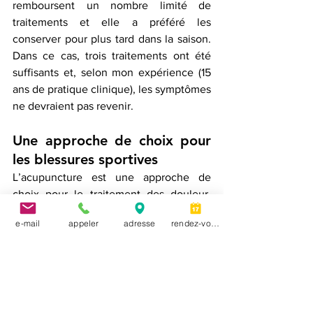
remboursent un nombre limité de 
traitements et elle a préféré les 
conserver pour plus tard dans la saison. 
Dans ce cas, trois traitements ont été 
suffisants et, selon mon expérience (15 
ans de pratique clinique), les symptômes 
ne devraient pas revenir.
Une approche de choix pour 
les blessures sportives
L’acupuncture est une approche de 
choix pour le traitement des douleur, 
problèmes musculo-squelettiques et 
e-mail
appeler
adresse
rendez-vous
blessures sportives. Même une blessure 
ancienne, comme dans l’étude de cas 
ci-dessus, peut se traiter efficacement et 
rapidement. Il est toujours préférable de 
traiter vos douleur et blessures 
rapidement. Vous pouvez consulter 