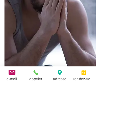
e-mail
appeler
adresse
rendez-vous
Formation
Commotion cérébrale avec
l'acupuncture
Collège Rosemont