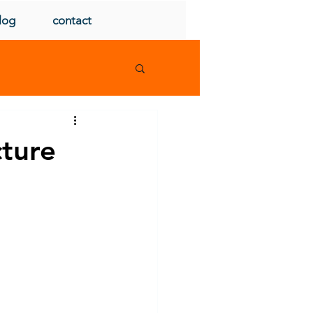
log
contact
cture