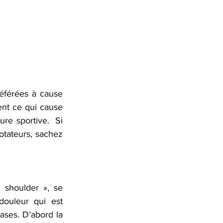
éférées à cause 
ent ce qui cause 
e sportive.  Si 
tateurs, sachez 
 shoulder », se 
douleur qui est 
ses. D’abord la 