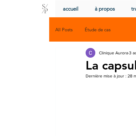
accueil
à propos
tr
All Posts
Étude de cas
Clinique Aurora
3 a
La capsul
Dernière mise à jour :
28 