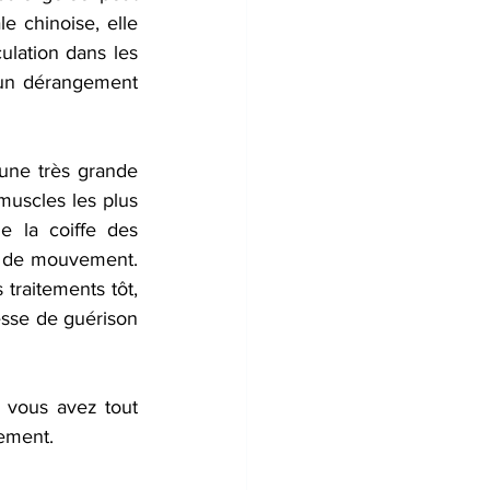
 chinoise, elle 
lation dans les 
 un dérangement 
une très grande 
muscles les plus 
 la coiffe des 
de de mouvement. 
raitements tôt, 
esse de guérison 
, vous avez tout 
ement. 