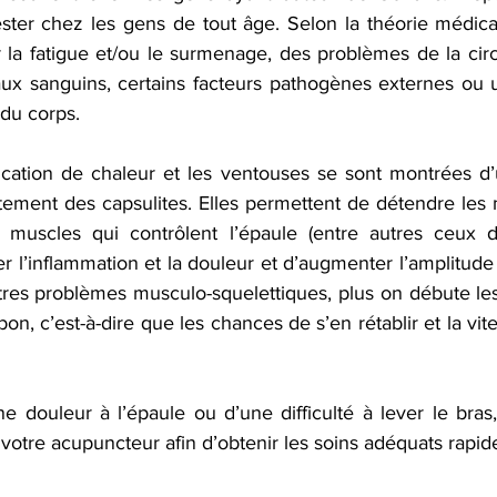
ter chez les gens de tout âge. Selon la théorie médicale
 la fatigue et/ou le surmenage, des problèmes de la circu
aux sanguins, certains facteurs pathogènes externes ou
 du corps.
lication de chaleur et les ventouses se sont montrées d’
aitement des capsulites. Elles permettent de détendre les 
 muscles qui contrôlent l’épaule (entre autres ceux de
er l’inflammation et la douleur et d’augmenter l’amplitu
es problèmes musculo-squelettiques, plus on débute les t
bon, c’est-à-dire que les chances de s’en rétablir et la vit
e douleur à l’épaule ou d’une difficulté à lever le bras
votre acupuncteur afin d’obtenir les soins adéquats rapid