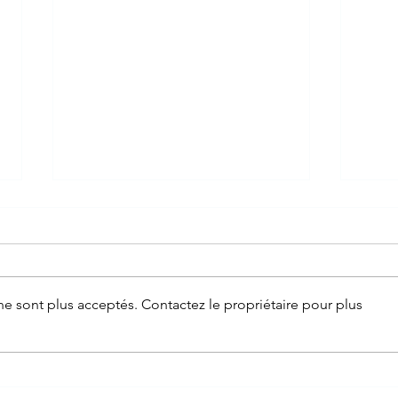
e sont plus acceptés. Contactez le propriétaire pour plus
Coup
L’acupuncture : une alliée
précieuse pour les coureurs